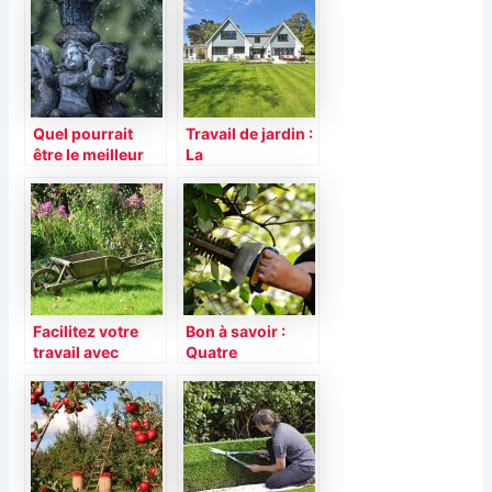
Quel pourrait
Travail de jardin :
être le meilleur
La
accessoire pour
débroussailleuse
votre jardin ?
thermique
Facilitez votre
Bon à savoir :
travail avec
Quatre
l’aspirateur
avantages de
souffleur
tailler votre haie