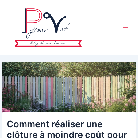
Aller
au
contenu
Main
Men
Comment réaliser une
clôture à moindre coût pour