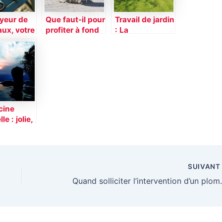
yeur de
Que faut-il pour
Travail de jardin
ux, votre
profiter à fond
: La
ans la
de ses
débroussailleu
pe de vos
vacances
se thermique
hes
pendant l’été ?
cine
le : jolie,
mique et
gique
SUIVAN
Quand solliciter l