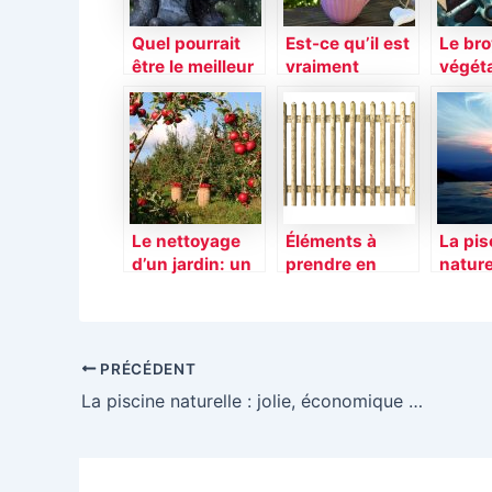
Quel pourrait
Est-ce qu’il est
Le bro
être le meilleur
vraiment
végéta
accessoire
nécessaire
allié d
pour votre
d’utiliser des
décou
jardin ?
pesticides
branc
dans son
jardin?
Le nettoyage
Éléments à
La pis
d’un jardin: un
prendre en
naturel
travail simple et
compte avant
écono
pratique
d’installer une
écolo
clôture
PRÉCÉDENT
La piscine naturelle : jolie, économique et écologique