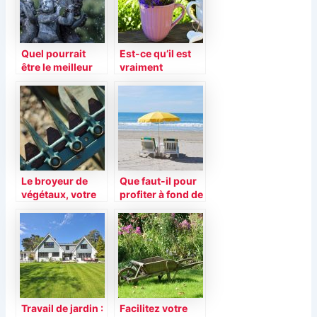
Quel pourrait
Est-ce qu’il est
être le meilleur
vraiment
accessoire pour
nécessaire
votre jardin ?
d’utiliser des
pesticides dans
son jardin?
Le broyeur de
Que faut-il pour
végétaux, votre
profiter à fond de
allié dans la
ses vacances
découpe de vos
pendant l’été ?
branches
Travail de jardin :
Facilitez votre