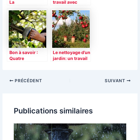
La
travail avec
débroussailleuse
l’aspirateur
thermique
souffleur
Bon à savoir :
Le nettoyage d’un
Quatre
jardin: un travail
avantages de
simple et
tailler votre haie
pratique
PRÉCÉDENT
SUIVANT
Publications similaires