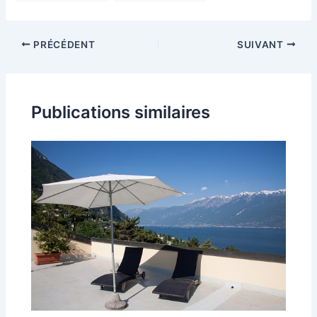
Île-de-France :
Suspension
quand et
metal bleu
comment
marine dans
PRÉCÉDENT
SUIVANT
intervenir ?
votre e-
commerce
Publications similaires