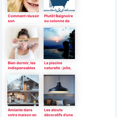
Comment réussir
Plutôt Baignoire
son
ou colonne de
déménagement
douche?
avec les enfants?
Bien dormir, les
La piscine
indispensables
naturelle : jolie,
du sommeil !
économique et
écologique
Amiante dans
Les atouts
votre maison en
décoratifs d’une